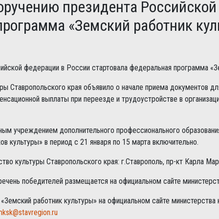
поручению президента Российской
программа «Земский работник кул
сийской федерации в России стартовала федеральная программа «З
ры Ставропольского края объявило о начале приема документов дл
енсационной выплаты при переезде и трудоустройстве в организаци
м учреждением дополнительного профессионального образования
в культуры» в период с 21 января по 15 марта включительно.
тво культуры Ставропольского края: г.Ставрополь, пр-кт Карла Марк
речень победителей размещается на официальном сайте министерст
«Земский работник культуры» на официальном сайте министерства 
ksk@stavregion.ru