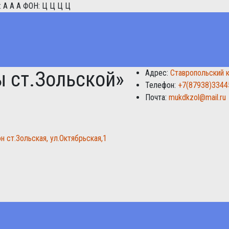
:
A
A
A
ФОН:
Ц
Ц
Ц
Ц
 ст.Зольской»
Адрес:
Ставропольский к
Телефон:
+7(87938)3344
Почта:
mukdkzol@mail.ru
н ст.Зольская, ул.Октябрьская,1