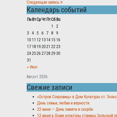
Следующая запись
Календарь событий
Пн
Вт
Ср
Чт
Пт
Сб
Вс
1
2
3
4
5
6
7
8
9
10
11
12
13
14
15
16
17
18
19
20
21
22
23
24
25
26
27
28
29
30
31
« Июл
Август 2026
Свежие записи
«Остров Сокровищ» в Дом Культуры ст. Золь
День семьи, любви и верности
22 июня — День памяти и скорби
12 июня в Доме культуры станицы Зольской 